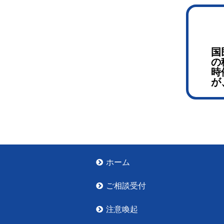
国
の
時
が
ホーム
ご相談受付
注意喚起