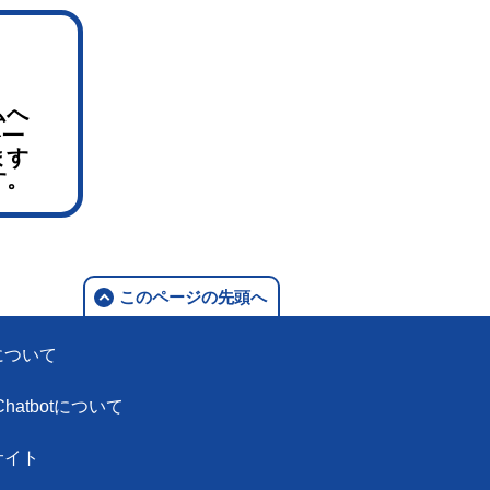
ムへ
を一
ます
す。
このページの先頭へ
について
Chatbotについて
サイト