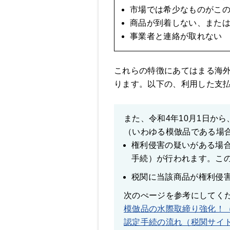
市場では希少なものがこ
商品が到着しない、また
事業者と連絡が取れない
これらの特徴にあてはまる海
ります。以下の、利用した支
また、令和4年10月1日か
（いわゆる模倣品である場
権利侵害の疑いがある場
手続）が行われます。こ
税関に当該商品が権利侵
次のぺージを参考にしてく
模倣品の水際取締り強化！
認定手続の流れ（税関サイ